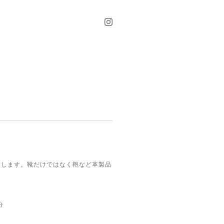
致します。靴だけではなく鞄など革製品
分