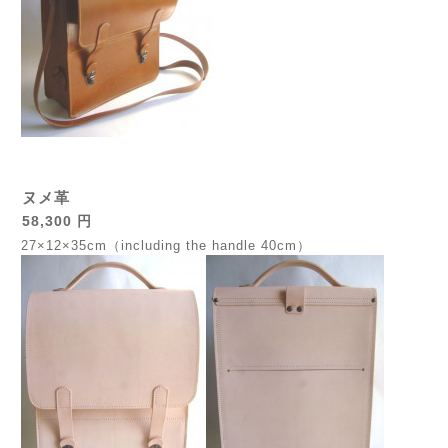
ヌメ革
58,300 円
27×12×35cm（including the handle 40cm）