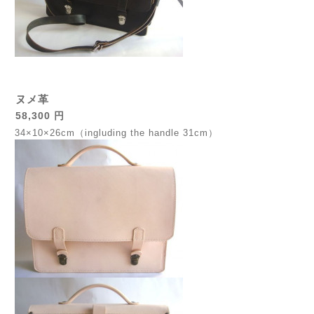
ヌメ革
58,300 円
34×10×26cm（ingluding the handle 31cm）