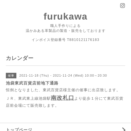
furukawa
職人手作りによる
温かみある革製品の製造・販売をしております
インボイス登録番号 T8810121176183
カレンダー
2021-11-18 (Thu) - 2021-11-24 (Wed) 10:00～20:30
催事
池袋東武百貨店前地下通路
恒例となりました、東武百貨店様主催の催事に出店致します。
南改札口
ＪＲ、東武東上線池袋駅
より徒歩１分にて東武百貨
店前会場にて販売致します。
トップページ