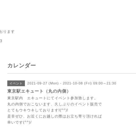
おります
3
カレンダー
2021-09-27 (Mon) - 2021-10-08 (Fri) 09:00～21:30
イベント
東京駅エキュート（丸の内側）
東京駅内 エキュートにてイベント参加致します。
丸の内側でおこないます、久しぶりのイベント販売で
とてもウキウキしております!(^^)!
是非ぜひ、お近くにお越しの際はお立ち寄り頂ければ
幸いです(^^)/